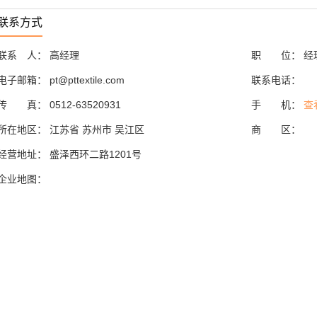
联系方式
联系 人：
高经理
职 位：
经
电子邮箱：
pt@pttextile.com
联系电话：
传 真：
0512-63520931
手 机：
查
所在地区：
江苏省 苏州市 吴江区
商 区：
经营地址：
盛泽西环二路1201号
企业地图：