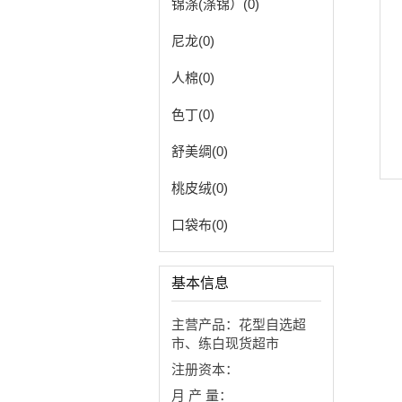
锦涤(涤锦）(0)
尼龙(0)
人棉(0)
色丁(0)
舒美绸(0)
桃皮绒(0)
口袋布(0)
基本信息
主营产品：花型自选超
市、练白现货超市
注册资本：
月 产 量：