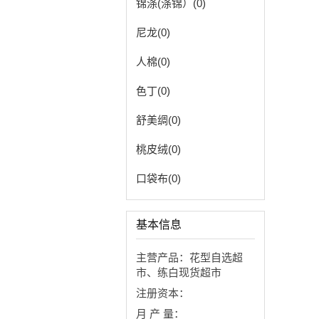
锦涤(涤锦）(0)
尼龙(0)
人棉(0)
色丁(0)
舒美绸(0)
桃皮绒(0)
口袋布(0)
基本信息
主营产品：花型自选超
市、练白现货超市
注册资本：
月 产 量：