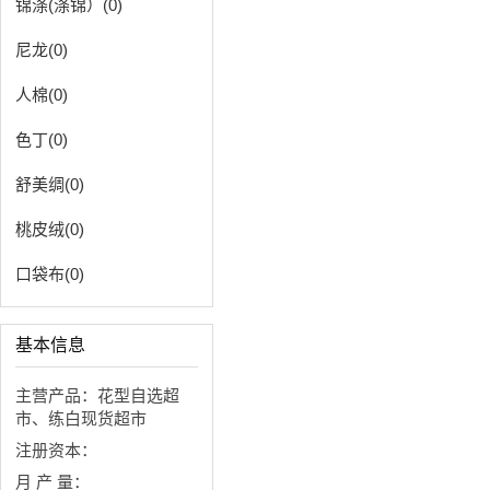
锦涤(涤锦）(0)
尼龙(0)
人棉(0)
色丁(0)
舒美绸(0)
桃皮绒(0)
口袋布(0)
基本信息
主营产品：花型自选超
市、练白现货超市
注册资本：
月 产 量：