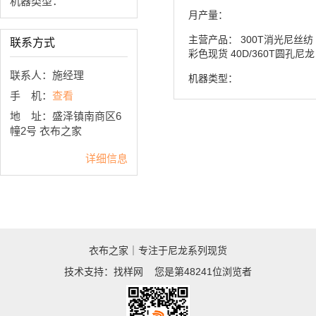
机器类型：
月产量：
主营产品：
300T消光尼丝纺
联系方式
彩色现货 40D/360T圆孔尼龙 
联系人：施经理
机器类型：
手 机：
查看
地 址：盛泽镇南商区6
幢2号 衣布之家
详细信息
衣布之家｜专注于尼龙系列现货
技术支持：
找样网
您是第48241位浏览者