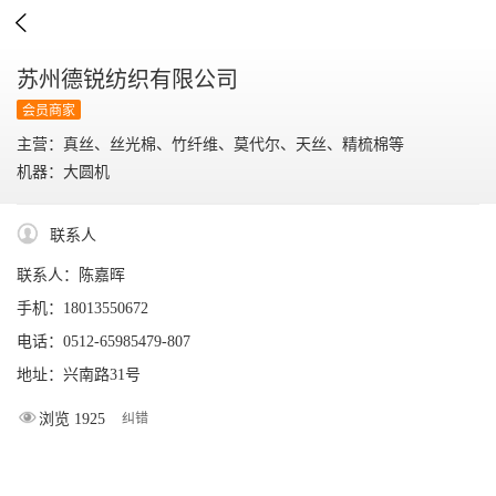

苏州德锐纺织有限公司
会员商家
主营：真丝、丝光棉、竹纤维、莫代尔、天丝、精梳棉等
机器：大圆机
联系人
联系人：陈嘉晖
手机：18013550672
电话：0512-65985479-807
地址：兴南路31号
浏览 1925
纠错