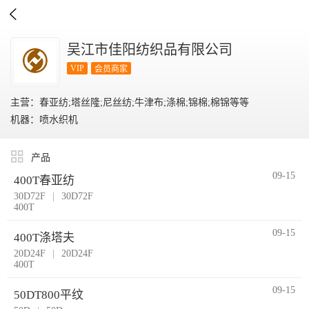

吴江市佳阳纺织品有限公司
VIP
会员商家
主营：春亚纺;塔丝隆;尼丝纺;牛津布;涤棉;锦棉;棉锦等等
机器：喷水织机
产品
09-15
400T春亚纺
30D72F
|
30D72F
400T
09-15
400T涤塔夫
20D24F
|
20D24F
400T
09-15
50DT800平纹